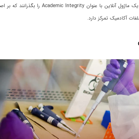
علاوه بر ماژول‌های فوق، دانشجویان موظف‌اند یک ماژول آنلاین با عنوان Academic Integrity را بگذران
ات آکادمیک تمرکز دارد.