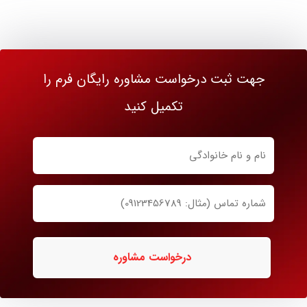
جهت ثبت درخواست مشاوره رایگان فرم را
تکمیل کنید
نام
و
نام
شماره
خانوادگی
تماس
ضروری
ضروری